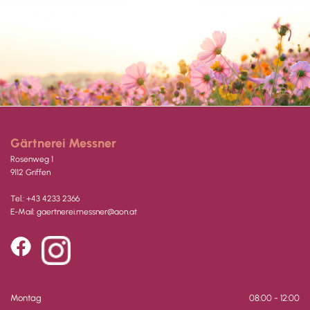
Gärtnerei Messner
Rosenweg 1
9112 Griffen
Tel.:
+43 4233 2366
E-Mail:
gaertnerei.messner@aon.at
Montag
08:00 - 12:00